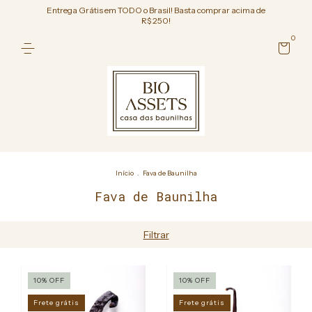
Entrega Grátis em TODO o Brasil! Basta comprar acima de
R$ 250!
0
Início
.
Fava de Baunilha
Fava de Baunilha
Filtrar
10
%
OFF
10
%
OFF
Frete grátis
Frete grátis